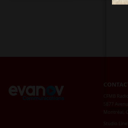
CONTAC
CFMB Radio
5877 Avenu
Montréal,
Studio Line