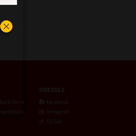
SOCIALS
edback Form
Facebook
egulations
Instagram
TikTok