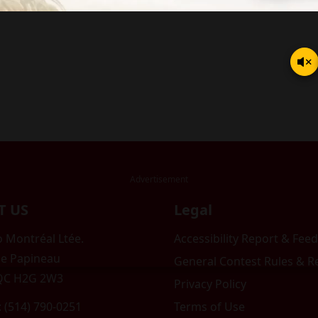
T US
Legal
 Montréal Ltée.
Accessibility Report & Fe
e Papineau
General Contest Rules & R
 QC H2G 2W3
Privacy Policy
: (514) 790-0251
Terms of Use